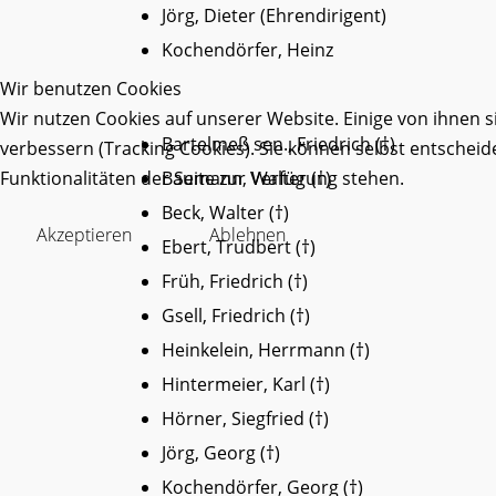
Jörg, Dieter (Ehrendirigent)
Kochendörfer, Heinz
Wir benutzen Cookies
Wir nutzen Cookies auf unserer Website. Einige von ihnen s
Bartelmeß sen., Friedrich (†)
verbessern (Tracking Cookies). Sie können selbst entscheid
Baumann, Walter (†)
Funktionalitäten der Seite zur Verfügung stehen.
Beck, Walter (†)
Akzeptieren
Ablehnen
Ebert, Trudbert (†)
Früh, Friedrich (†)
Gsell, Friedrich (†)
Heinkelein, Herrmann (†)
Hintermeier, Karl (†)
Hörner, Siegfried (†)
Jörg, Georg (†)
Kochendörfer, Georg (†)