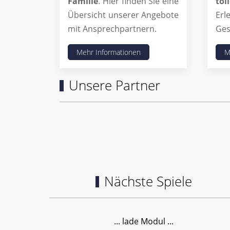
Familie
. Hier finden Sie eine
to
Übersicht unserer Angebote
Erl
mit Ansprechpartnern.
Gese
Mehr Informationen
M
Unsere Partner
Nächste Spiele
... lade Modul ...